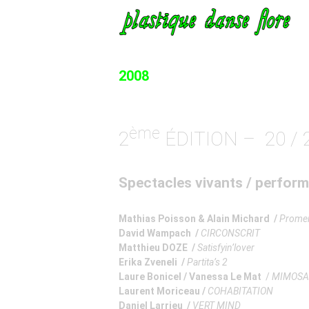
2008
ème
2
ÉDITION – 20 /
Spectacles vivants / perfo
Mathias Poisson & Alain Michard /
Promen
David Wampach /
CIRCONSCRIT
Matthieu DOZE /
Satisfyin’lover
Erika Zveneli /
Partita’s 2
Laure Bonicel / Vanessa Le Mat
/
MIMOSA 
Laurent Moriceau /
COHABITATION
Daniel Larrieu /
VERT MIND