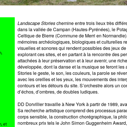
Landscape Stories
chemine entre trois lieux très différ
dans la vallée de Campan (Hautes-Pyrénées), le Potag
Celtique de Bierre (Commune de Merri en Normandie)
mémoires archéologiques, biologiques et culturelles r
visuelles et sonores qui rendent possibles des jeux de
n,
explorant ces sites, et en partant à la rencontre des p
attachées à leur préservation et à leur avenir, une ric
développée, dont la danse et la musique se feront le
Stories le geste, le son, les couleurs, la parole se rév
avec les oreilles et les yeux, les mouvements des inter
contours et les détours du site. S’orchestre alors un con
d’échos, d’ombres, de doubles ludiques.
DD Dorvillier travaille à New York à partir de 1989, av
Sa recherche artistique comprend des processus parado
corps sensible, la construction chorégraphique, la phil
nombreux prix tels le John Simon Guggenheim Award, l
, et