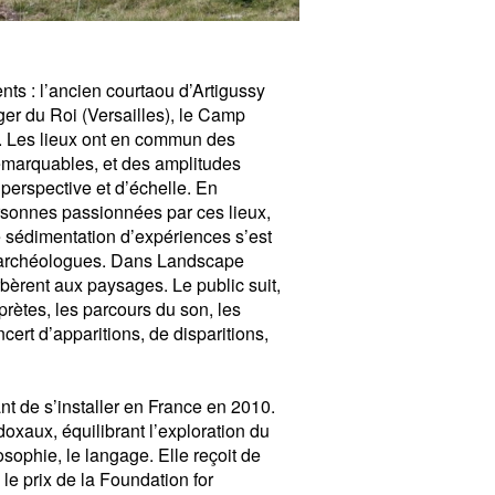
ents : l’ancien courtaou d’Artigussy
er du Roi (Versailles), le Camp
. Les lieux ont en commun des
emarquables, et des amplitudes
 perspective et d’échelle. En
ersonnes passionnées par ces lieux,
he sédimentation d’expériences s’est
s archéologues. Dans Landscape
erbèrent aux paysages. Le public suit,
prètes, les parcours du son, les
cert d’apparitions, de disparitions,
ant de s’installer en France en 2010.
xaux, équilibrant l’exploration du
osophie, le langage. Elle reçoit de
e prix de la Foundation for