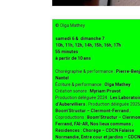
© Olga Mathey
s
amedi 6 & dimanche 7
10h, 11h, 12h, 14h, 15h, 16h, 17h
55 minutes
à partir de 10 ans
Chorégraphie & performance :
Pierre-Ben
Nantel
Écriture & performance :
Olga Mathey
Création sonore :
Myriam Pruvot
Production déléguée 2024 :
Les Laboratoi
d’Aubervilliers
; Production déléguée 2025 
Boom’Structur – Clermont-Ferrand
;
Coproductions :
Boom’Structur – Clermon
Ferrand, FAI-AR, Nos lieux communs ;
Résidences : Chorège – CDCN Falaise
Normandie, Entre cour et jardins – CDCN