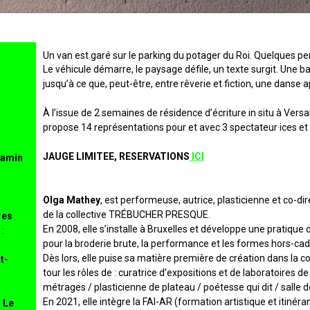
Un van est garé sur le parking du potager du Roi. Quelques per
Le véhicule démarre, le paysage défile, un texte surgit. U
jusqu’à ce que, peut-être, entre rêverie et fiction, une danse
À l’issue de 2 semaines de résidence d’écriture in situ à Versa
propose 14 représentations pour et avec 3 spectateur·ices et 
JAUGE LIMITEE, RESERVATIONS
ICI
jamin
Olga Mathey
, est performeuse, autrice, plasticienne et co-d
de la collective TRÉBUCHER PRESQUE.
res
En 2008, elle s’installe à Bruxelles et développe une pratique d
:
pour la broderie brute, la performance et les formes hors-cad
Dès lors, elle puise sa matière première de création dans la 
t-
tour les rôles de : curatrice d’expositions et de laboratoires de
métrages / plasticienne de plateau / poétesse qui dit / salle d
En 2021, elle intègre la FAI-AR (formation artistique et itinéra
 Le