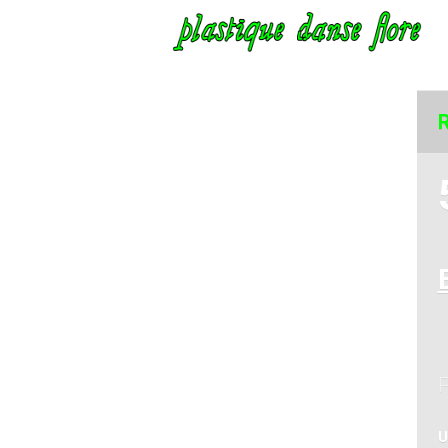
R
P
U