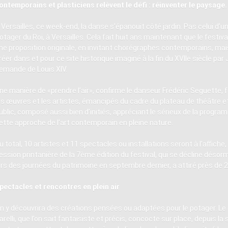
ontemporains et plasticiens relèvent le défi : réinventer le paysage.
 Versailles, ce week-end, la danse s’épanouit côté jardin. Pas celui d’un
otager du Roi, à Versailles. Cela fait huit ans maintenant que le festiv
ne proposition originale, en invitant chorégraphes contemporains, mais
réer dans et pour ce site historique imaginé à la fin du XVIIe siècle par 
emande de Louis XIV.
ne manière de «prendre l’air», confirme le danseur Frédéric Seguette, f
es œuvres et les artistes, émancipés du cadre du plateau de théâtre et 
ublic, composé aussi bien d’initiés, appréciant le sérieux de la progr
ette approche de l’art contemporain en pleine nature.
u total, 10 artistes et 11 spectacles ou installations seront à l’affiche
ession printanière de la 7ème édition du festival, qui se décline déso
ors des journées du patrimoine en septembre dernier, a attiré près de 2
pectacles et rencontres en plein air
n y découvrira des créations pensées ou adaptées pour le potager. Le c
arelli, que l’on sait fantaisiste et précis, concocte sur place, depuis l