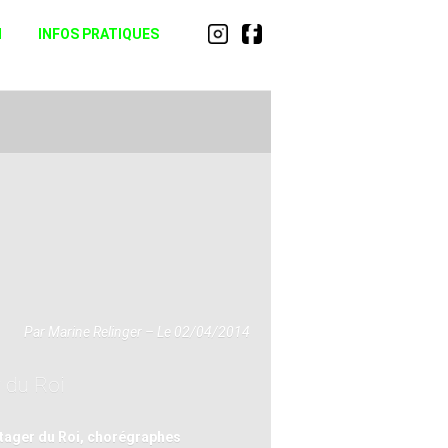
N
INFOS PRATIQUES
Par Marine Relinger – Le 02/04/2014
 du Roi
Potager du Roi, chorégraphes