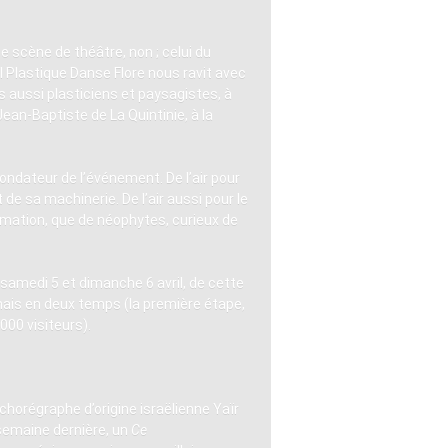
e scène de théâtre, non ; celui du
al Plastique Danse Flore nous ravit avec
 aussi plasticiens et paysagistes, à
Jean-Baptiste de La Quintinie, à la
ondateur de l’événement. De l’air pour
de sa machinerie. De l’air aussi pour le
ammation, que de néophytes, curieux de
, samedi 5 et dimanche 6 avril, de cette
rmais en deux temps (la première étape,
000 visiteurs).
horégraphe d’origine israëlienne Yaïr
a semaine dernière, un
Ce